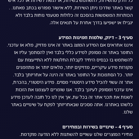
כל חלק מהשירות, להשתמש בשירות, או לגשת לשירות או לכל איש
קשר באתר שדרכו ניתן השירות, ללא אישור מפורש בכתב מאתנו. .
הכותרות המשמשות בהסכם זה כלולות מטעמי נוחות בלבד ולא
יגבילו או ישפיעו בדרך אחרת על תנאים אלה.
סעיף 3 – דיוק, שלמות וזמינות המידע
איננו אחראים אם המידע המוצג באתר זה אינו מדויק, מלא או עדכני.
החומר באתר זה מסופק למידע כללי בלבד ואין להסתמך עליו או
להשתמש בו כבסיס היחיד לקבלת החלטות ללא התייעצות עם
מקורות מידע עיקריים, מדויקים יותר, מלאים יותר או מתוזמנים
יותר. כל הסתמכות על החומר באתר זה הינה על אחריותך בלבד.
אתר זה עשוי להכיל מידע היסטורי מסוים. מידע היסטורי, בהכרח,
אינו עדכני ומסופק לעיונך בלבד. אנו שומרים לעצמנו את הזכות
לשנות את תכני אתר זה בכל עת, אך אין לנו כל חובה לעדכן מידע
כלשהו באתרנו. אתה מסכים שבאחריותך לפקח על שינויים באתר
שלנו.
סעיף 4 – שינויים בשירות ובמחירים
מחירי המוצרים שלנו עשויים להשתנות ללא הודעה מוקדמת.