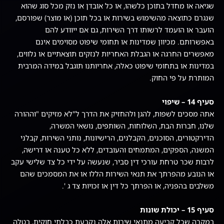
שגיאה או מחדל בתוכן כלשהו, או כל אובדן או נזק מכל סוג שהוא
שנגרם כתוצאה מהשימוש בשירות או בכל תוכן (או מוצר) שפורסם,
הועבר או הועמד לרשותו דרך השירות, גם אם ייוודע להם
באפשרותם. מכיוון שמדינות או תחומי שיפוט מסוימים אינם
מאפשרים החרגה או הגבלת האחריות לנזקים תוצאתיים או נלווים,
במדינות או בתחומי שיפוט כאלה, אחריותנו תוגבל במידה המרבית
המותרת על פי החוק.
סעיף 14 – שיפוי
אתה מסכים לשפות, להגן ולהחזיק את הדרך ל"לא מזיקים "וההורה
שלנו, חברות הבת, השלוחות, השותפים, נושאי המשרה,
הדירקטורים, הסוכנים, הקבלנים, הרישיונות, נותני השירות, קבלני
המשנה, הספקים, המתמחים והעובדים, ללא כל טענה או דרישה,
לרבות שכר טרחת עורכי דין סביר, שנעשה על ידי כל צד שלישי עקב
או הנובע מהפרתך את תנאי השירות הללו או את המסמכים שהם
משלבים בהפניה, או הפרתך כל דין או זכויות צד ג '.
סעיף 15 – יכולת שונות
במקרה שכל קביעה מתנאי שירות אלה נקבעת כבלתי חוקית, בטלה