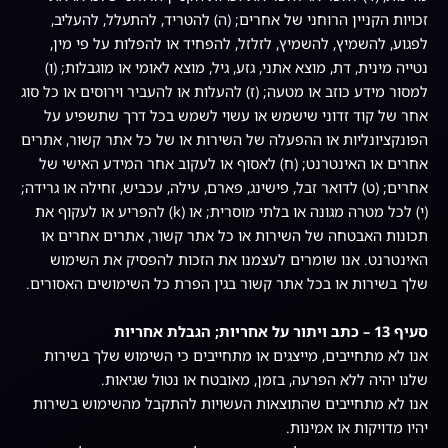
זכויות הקניין הרוחני של אחרים; (ה) להטריד, להתעלל, להעליב,
לפגוע, להשמיץ, להשמיץ, לזלזל, להפחיד או להפלות על פי מין,
נטייה מינית, דת, מוצא אתני, גזע, גיל, מוצא לאומי או מוגבלות; (ו)
למסור מידע כוזב או מטעה; (ז) להעלות או להעביר וירוסים או כל סוג
אחר של קוד זדוני שישמש או עשוי לשמש בכל דרך שתשפיע על
הפונקציונליות או ההפעלה של השירות או של כל אתר קשור, אתרים
אחרים או האינטרנט; (ח) לאסוף או לעקוב אחר המידע האישי של
אחרים; (ט) לדואר זבל, פישינג, פארם, עילה, עכביש, זחילה או גרידה;
(י) לכל מטרה מגונה או בלתי מוסרית; או (k) להפריע או לעקוף את
תכונות האבטחה של השירות או כל אתר קשור, אתרים אחרים או
האינטרנט. אנו שומרים לעצמנו את הזכות להפסיק את השימוש
שלך בשירות או בכל אתר קשור בגין הפרת כל השימושים האסורים.
סעיף 13 – כתב ויתור על אחריות; הגבלת אחריות
אנו לא מתחייבים, מייצגים או מתחייבים כי השימוש שלך בשירות
שלנו יהיה ללא הפרעה, בזמן, מאובטח או נטול שגיאות.
אנו לא מתחייבים שהתוצאות העשויות להתקבל מהשימוש בשירות
יהיו מדויקות או אמינות.