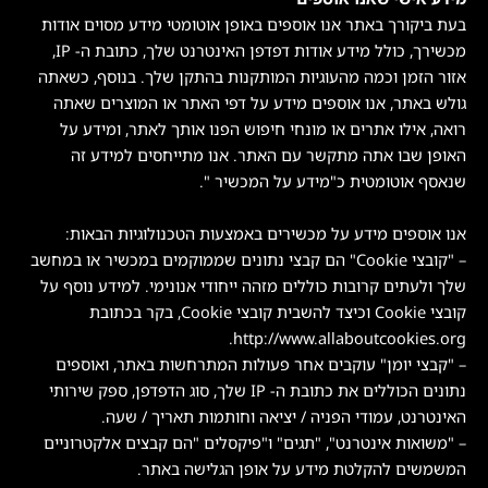
בעת ביקורך באתר אנו אוספים באופן אוטומטי מידע מסוים אודות
מכשירך, כולל מידע אודות דפדפן האינטרנט שלך, כתובת ה- IP,
אזור הזמן וכמה מהעוגיות המותקנות בהתקן שלך. בנוסף, כשאתה
גולש באתר, אנו אוספים מידע על דפי האתר או המוצרים שאתה
רואה, אילו אתרים או מונחי חיפוש הפנו אותך לאתר, ומידע על
האופן שבו אתה מתקשר עם האתר. אנו מתייחסים למידע זה
שנאסף אוטומטית כ"מידע על המכשיר ".
אנו אוספים מידע על מכשירים באמצעות הטכנולוגיות הבאות:
– "קובצי Cookie" הם קבצי נתונים שממוקמים במכשיר או במחשב
שלך ולעתים קרובות כוללים מזהה ייחודי אנונימי. למידע נוסף על
קובצי Cookie וכיצד להשבית קובצי Cookie, בקר בכתובת
http://www.allaboutcookies.org.
– "קבצי יומן" עוקבים אחר פעולות המתרחשות באתר, ואוספים
נתונים הכוללים את כתובת ה- IP שלך, סוג הדפדפן, ספק שירותי
האינטרנט, עמודי הפניה / יציאה וחותמות תאריך / שעה.
– "משואות אינטרנט", "תגים" ו"פיקסלים "הם קבצים אלקטרוניים
המשמשים להקלטת מידע על אופן הגלישה באתר.