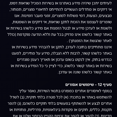
לעיתים יתכן שיהיה מידע באתרנו או בשירות המכיל שגיאות דפוס,
אי דיוקים או מחדלים העשויים להתייחס לתיאורי מוצרים, תמחור,
מבצעים, הצעות, דמי משלוח למוצרים, זמני מעבר וזמינות. אנו
שומרים לעצמנו את הזכות לתקן שגיאות, אי דיוקים או השמטות,
ולשנות או לעדכן מידע או לבטל הזמנות אם מידע כלשהו בשירות או
באתר קשור כלשהו אינו מדויק בכל עת וללא הודעה מוקדמת (כולל
לאחר שהגשת את הזמנתך) .
איננו מתחייבים בחובה לעדכן, לתקן או להבהיר מידע בשירות או
באתר כלשהו קשור, לרבות ללא הגבלה, מידע על מחירים, למעט
כנדרש בחוק. אין לנקוט בשום עדכון או תאריך רענון מוגדרים
בשירות או באתר קשור כלשהו, כדי לציין כי כל המידע בשירות או
באתר קשור כלשהו שונה או עודכן.
סעיף 12 – שימושים אסורים
בנוסף לאיסורים אחרים כמפורט בתנאי השירות, נאסר עליך
להשתמש באתר או בתכניו: (א) לכל מטרה בלתי חוקית; (ב) לשדל
אחרים לבצע או להשתתף במעשים בלתי חוקיים כלשהם; (ג) להפר
תקנות, כללים, חוקים או פקודות בינלאומיות, פדרליות, מחוזיות או
מדינות, (ד) להפר או להפר את זכויות הקניין הרוחני שלנו או את