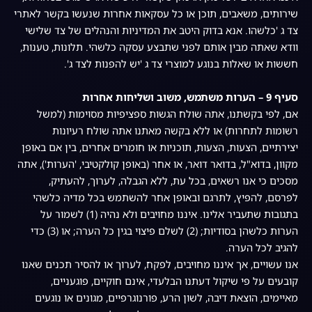
שירותים, משאבים, תוכן או כל עסקאות אחרות שנעשו בקשר לאתרי
צד ג 'כלשהו. אנא בדוק היטב את המדיניות והנהלים של צד שלישי
וודא שאתה מבין אותם לפני שתבצע עסקה כלשהי. תלונות, טענות,
חששות או שאלות בנוגע למוצרי צד ג 'יש להפנות לצד ג'.
סעיף 9 – הערות משתמש, משוב ושליחות אחרות
אם, לפי בקשתנו, אתה שולח הגשות ספציפיות מסוימות (למשל
רשומות לתחרות) או ללא בקשה מאתנו אתה שולח רעיונות
יצירתיים, הצעות, הצעות, תוכניות או חומרים אחרים, בין אם באופן
מקוון, בדוא"ל, בדואר דואר, או אחר (באופן קולקטיבי, 'הערות'), אתה
מסכים כי אנו רשאים, בכל עת, ללא הגבלה, לערוך, להעתיק,
לפרסם, להפיץ, לתרגם ובאופן אחר להשתמש בכל מדיה כלשהי
בתגובות שתעביר אלינו. איננו מחויבים ולא נהיה (1) לשמור על
הערות כלשהן בסודיות; (2) לשלם פיצוי בגין כל הערה; או (3) כדי
להגיב לכל הערה.
אנו עשויים, אך איננו מחויבים, לפקח, לערוך או להסיר תכנים שאנו
קובעים על פי שיקול דעתנו הבלעדי, אינם חוקיים, פוגעניים,
מאיימים, הוצאת דיבה, לשון הרע, פורנוגרפיים, מגונים או נוגעים