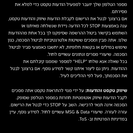
מספר הטלפון שלך יועבר למפעיל הודעות טקסט כדי למלא את
מסירתם.
אם ברצונך לבטל את הרישום לקבלת הודעות שיווק והודעות טקסט,
ענה באמצעות STOP לכל הודעה ניידת שנשלחה מאיתנו או
השתמש בקישור ביטול ההרשמה שסיפקנו לך בכל אחת מההודעות
שלנו. אתה מבין ומסכים ששיטות אלטרנטיביות לביטול הסכמה, כגון
שימוש במילים או בקשות חלופיות, לא יחשבו כאמצעי סביר לביטול
הסכמה. שיעורי מסרים ונתונים עשויים לחול.
בכל שאלה אנא שלחו "HELP" למספר שממנו קיבלתם את
ההודעות. ניתן גם ליצור איתנו קשר למידע נוסף. אם ברצונך לבטל
את הסכמתך, פעל לפי ההליכים לעיל.
שיווק טקסט והודעות:
על ידי מנוי להתראות טקסט אתה מסכים
לקבל הודעות שיווק אוטומטיות חוזרות במספר הטלפון שסופק.
הסכמה אינה תנאי לרכישה. השב על STOP כדי לבטל את הרישום.
עזרה לעזרה. שיעורי MSG & Data עשויים לחול. למידע נוסף, עיין
במדיניות הפרטיות וב- ToS.