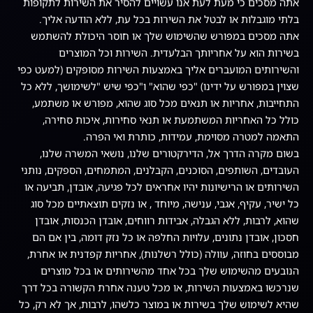
אתה מסכים כי מעת לעת אנו עשויים להסיר את השירות לתקופות
בלתי מוגבלות או לבטל את השירות בכל עת, ללא הודעה אליך.
אתה מסכים במפורש שהשימוש שלך או חוסר היכולת להשתמש
בשירות הוא על אחריותך הבלעדית. השירות וכל המוצרים
והשירותים המועברים אליך באמצעות השירות מסופקים (למעט כפי
שצוין במפורש על ידינו) "כפי שהוא" ו"כפי שיש "לשימושך, ללא כל
התחייבות, אחריות או תנאים מכל סוג שהוא, מפורש או משתמע,
כולל כל האחריות המשתמעת או תנאי סחירות, איכות סחירה,
התאמה למטרה מסוימת, עמידות, כותרת ואי הפרה.
בשום מקרה הדרך אל, הדירקטורים שלנו, נושאי המשרה שלנו,
העובדים, השותפים, הסוכנים, הקבלנים, המתמחים, הספקים, נותני
השירותים או הרישיונות יהיו אחראים לכל פגיעה, אובדן, תביעה או
כל ישיר, עקיף, אגבי, ענישה, מיוחד , או נזקים תוצאתיים מכל סוג
שהוא, לרבות, ללא הגבלה, אבידות רווחים, אובדן הכנסות, אובדן
חסכון, אובדן נתונים, עלויות החלפה או כל נזק דומה, בין אם הם
מבוססים בחוזה, עוולה (כולל רשלנות), אחריות קפדנית או אחרת,
הנובעים מהשימוש שלך בכל אחד מהשירותים או בכל מוצרים
שנרכשו באמצעות השירות, או מכל טענה אחרת הקשורה בכל דרך
שהיא לשימוש שלך בשירות או במוצר כלשהו, לרבות, אך לא רק, כל