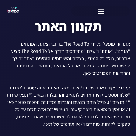
ילוג
תוכן
אקדמיה – הכשרה מלאה של ״דרך המדיה״
ליווי עסקים ברשתות החברתיות
מרימים להנחתה – עכשיו חינם תמורת עוקב באינסטגרם
תקנון האתר
אתר זה מופעל על ידי The Road To ברחבי האתר, המונחים
"אנחנו", "אותנו" ו"שלנו "מתייחסים לדרך אל The Road To מציע
אתר זה, כולל כל המידע, הכלים והשירותים הזמינים באתר זה לך,
למשתמש, מותנה בקבלתך את כל התנאים, התנאים, המדיניות
וההודעות המפורטים כאן.
על ידי ביקור באתר שלנו ו / או רכישה מאיתנו, אתה עוסק ב"שירות
"שלנו ומסכים להיות מחויב לתנאים וההגבלות הבאים (" תנאי שירות
"," תנאים "), כולל אותם תנאים והגבלות ומדיניות נוספים מוזכר כאן
ו / או זמין באמצעות היפר-קישור. תנאי שירות אלה חלים על כל
משתמשי האתר, לרבות ללא הגבלה משתמשים שהם דפדפנים,
ספקים, לקוחות, סוחרים ו / או תורמים של תוכן.