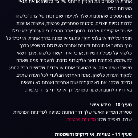
אחרת או מפרים את הקניין הרוחני של צד כלשהו או את תנאי
השירות הללו. .
אתה מסכים שהתגובות שלך לא יפרו שום זכות של צד ג 'כלשהו,
לרבות זכויות יוצרים, סימנים מסחריים, פרטיות, אישיות או זכות
אישית או קניינית אחרת. בנוסף אתה מסכים כי הערותיך לא יכילו
חומר עלילתי או בלתי חוקי, פוגעני או מגונה בדרך אחרת, או יכילו כל
נגיף מחשב או תוכנות זדוניות אחרות העלולות להשפיע בדרך
כלשהי על פעולת השירות או כל אתר קשור כלשהו. אינך רשאי
להשתמש בכתובת דואר אלקטרוני כוזבת, להעמיד פנים שאתה
מישהו שאינו אתה, או להטעות אותנו או צדדים שלישיים בכל הנוגע
למקור הערות כלשהן. אתה האחראי הבלעדי לכל הערה שתגיב
ולדיוק שלהן. אנו לא לוקחים שום אחריות ואנחנו לא נושאים
באחריות לתגובות שפורסמו על ידך או על ידי צד ג 'כלשהו.
סעיף 10 – מידע אישי
מסירת המידע האישי שלך דרך החנות כפופה למדיניות הפרטיות
שלנו. לצפייה שלנו
מדיניות פרטיות.
סעיף 11 – טעויות, אי דיוקים והשמטות