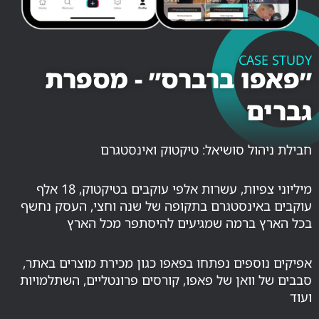
CASE STUDY
״פאפו ברברס״ - מספרת
גברים
חבילת ניהול סושיאל: טיקטוק ואינסטגרם
מיליוני צפיות, עשרות אלפי עוקבים בטיקטוק, 18 אלף
עוקבים באינסטגרם בתקופה של שנה וחצי, העסק נחשף
בכל הארץ ברמה שמגיעים להיסתפר מכל הארץ
אפיקים נוספים נפתחו בפאפו כגון מכירת מוצרים באתר,
סבבים של וואן של פאפו, קורסים פרונטליים, השתלמויות
ועוד