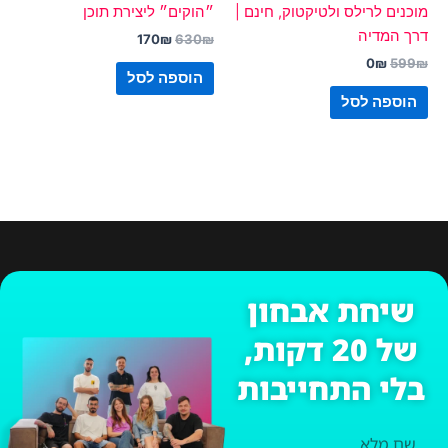
מוכנים לרילס ולטיקטוק, חינם |
״הוקים״ ליצירת תוכן
דרך המדיה
170
₪
630
₪
0
₪
599
₪
הוספה לסל
הוספה לסל
שיחת אבחון
של 20 דקות,
בלי התחייבות
שם