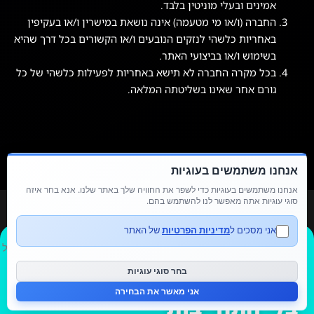
אמינים ובעלי מוניטין בלבד.
החברה (ו/או מי מטעמה) אינה נושאת במישרין ו/או בעקיפין
באחריות כלשהי לנזקים הנובעים ו/או הקשורים בכל דרך שהיא
בשימוש ו/או בביצועי האתר.
בכל מקרה החברה לא תישא באחריות לפעילות כלשהי של כל
גורם אחר שאינו בשליטתה המלאה.
אנחנו משתמשים בעוגיות
אנחנו משתמשים בעוגיות כדי לשפר את החוויה שלך באתר שלנו. אנא בחר איזה
סוגי עוגיות אתה מאפשר לנו להשתמש בהם.
אני מסכים ל
מדיניות הפרטיות
של האתר
שיחת אבחון
של 20 דקות,
בחר סוגי עוגיות
אני מאשר את הבחירה
בלי התחייבות