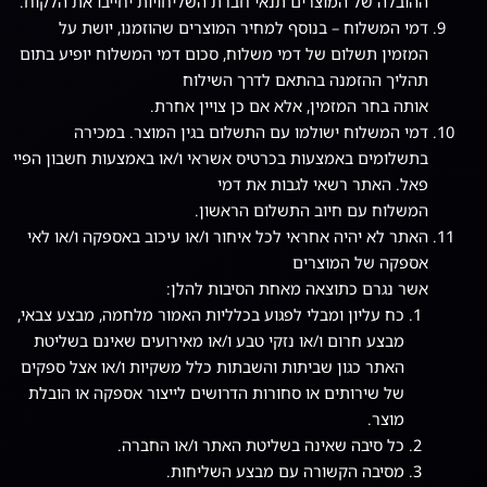
ההובלה של המוצרים תנאי חברת השליחויות יחייבו את הלקוח.
דמי המשלוח – בנוסף למחיר המוצרים שהוזמנו, יושת על
המזמין תשלום של דמי משלוח, סכום דמי המשלוח יופיע בתום
תהליך ההזמנה בהתאם לדרך השילוח
אותה בחר המזמין, אלא אם כן צויין אחרת.
דמי המשלוח ישולמו עם התשלום בגין המוצר. במכירה
בתשלומים באמצעות בכרטיס אשראי ו/או באמצעות חשבון הפיי
פאל. האתר רשאי לגבות את דמי
המשלוח עם חיוב התשלום הראשון.
האתר לא יהיה אחראי לכל איחור ו/או עיכוב באספקה ו/או לאי
אספקה של המוצרים
אשר נגרם כתוצאה מאחת הסיבות להלן:
כח עליון ומבלי לפגוע בכלליות האמור מלחמה, מבצע צבאי,
מבצע חרום ו/או נזקי טבע ו/או מאירועים שאינם בשליטת
האתר כגון שביתות והשבתות כלל משקיות ו/או אצל ספקים
של שירותים או סחורות הדרושים לייצור אספקה או הובלת
מוצר.
כל סיבה שאינה בשליטת האתר ו/או החברה.
מסיבה הקשורה עם מבצע השליחות.