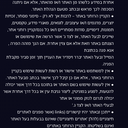
אחרת במידע כלשהו מן האתר ו/או מהאתר, אלא אם ניתנה
הסכמה לכך מראש ובכתב מטעם הנהלת האתר.
● הקניין הרוחני באתר – לרבות אך לא רק – סימני מסחר, זכויות
יוצרים, מדגמים ו/או עיצובים, לוגואים, מאגרי מידע, טקסטים,
תמונות, דימויים, סודות מסחריים ו/או כל נכס/קניין רוחני אחר,
שייכים לבעל האתר, או לצד ג' אשר הרשה את שימושם או
הצגתם באתר וזאת אלא אם צוין אחרת. אם הנך מזהה הפרה ,
אנא פנה בכתובת
המייל ובעל האתר יברר ויסדיר את העניין תוך זמן סביר מקבלת
הפניה.
● אין למשתמש באתר אישור או רשות לעשות שימוש בקניין
הרוחני באתר , אלא אם כן קיבל לכך אישור בכתב מבעל האתר.
● אין לעשות שימוש בשם האתר או בתוכנו בכל דרך אשר יכולה
להטעות, לפגוע במוניטין, ליצור גניבת עין או בכל דרך אחרת אשר
יכולה לגרום לנזק ממוני או אחר
לבעלי האתר ו/או לצד ג.'
● ייתכן ובאתר יהיו קישורים (links (אשר מפנים לאתרים
חיצוניים (להלן 'אתרים חיצוניים') שאינם בבעלות בעל האתר
ואינם בשליטתו. הקניין הרוחני באתרים