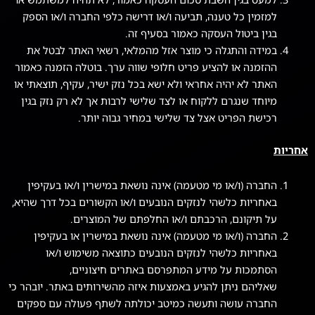
למזמין כל טענה, תביעה ו/או דרישה כלפי החברה ו/או הספק
בגין ביטול העסקה כאמור בסעיף זה.
במידה והתגלה כי מוצר אזל מהמלאי, רשאי האתר לבטל את
ההזמנה או להציע פריט חלופי שווה ערך. בוטלה הזמנה כאמור
האתר לא יהיה אחראי ולא ישא בכל נזק ישיר, עקיף, תוצאתי או
מיוחד שנגרם ללקוח או לצד שלישי לרבות אך לא רק נזק בגין
רכישת הפריט אצל צד שלישי במחיר גבוה יותר.
אחריות
החברה (ו/או מי מטעמה) אינה נושאת במישרין ו/או בעקיפין
באחריות כלשהי לנזקים הנובעים ו/או הקשורים בכל דרך שהיא,
על תיקונם, הרכבתם ו/או החלפתם של המוצרים.
החברה (ו/או מי מטעמה) אינה נושאת במישרין או בעקיפין
באחריות כלשהי לנזקים הנובעים כתוצאה משימוש ו/או
הסתמכות על מידע המתפרסם באתרים חיצוניים,
שאליהם ניתן להגיע באמצעות איזה מהשירותים באתר. יובהר כי
החברה עושה ותעשה כמיטב יכולתה לשתף פעולה עם ספקים