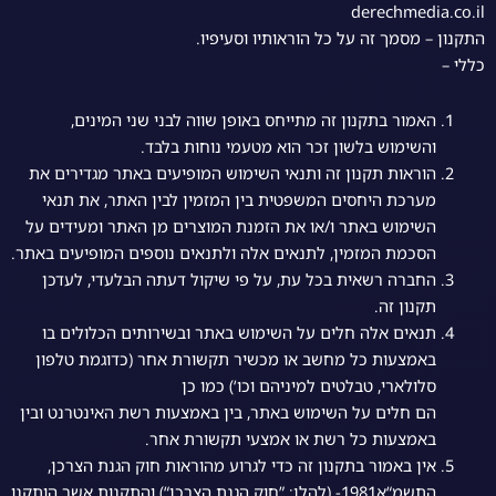
derechmedia.co.il
התקנון – מסמך זה על כל הוראותיו וסעיפיו.
כללי –
האמור בתקנון זה מתייחס באופן שווה לבני שני המינים,
והשימוש בלשון זכר הוא מטעמי נוחות בלבד.
הוראות תקנון זה ותנאי השימוש המופיעים באתר מגדירים את
מערכת היחסים המשפטית בין המזמין לבין האתר, את תנאי
השימוש באתר ו/או את הזמנת המוצרים מן האתר ומעידים על
הסכמת המזמין, לתנאים אלה ולתנאים נוספים המופיעים באתר.
החברה רשאית בכל עת, על פי שיקול דעתה הבלעדי, לעדכן
תקנון זה.
תנאים אלה חלים על השימוש באתר ובשירותים הכלולים בו
באמצעות כל מחשב או מכשיר תקשורת אחר (כדוגמת טלפון
סלולארי, טבלטים למיניהם וכו‘) כמו כן
הם חלים על השימוש באתר, בין באמצעות רשת האינטרנט ובין
באמצעות כל רשת או אמצעי תקשורת אחר.
אין באמור בתקנון זה כדי לגרוע מהוראות חוק הגנת הצרכן,
התשמ“א1981- (להלן: ”חוק הגנת הצרכן“) והתקנות אשר הותקנו