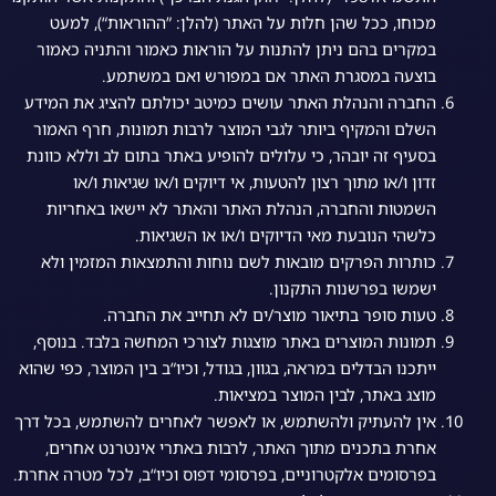
מכוחו, ככל שהן חלות על האתר (להלן: ”ההוראות“), למעט
במקרים בהם ניתן להתנות על הוראות כאמור והתניה כאמור
בוצעה במסגרת האתר אם במפורש ואם במשתמע.
החברה והנהלת האתר עושים כמיטב יכולתם להציג את המידע
השלם והמקיף ביותר לגבי המוצר לרבות תמונות, חרף האמור
בסעיף זה יובהר, כי עלולים להופיע באתר בתום לב וללא כוונת
זדון ו/או מתוך רצון להטעות, אי דיוקים ו/או שגיאות ו/או
השמטות והחברה, הנהלת האתר והאתר לא יישאו באחריות
כלשהי הנובעת מאי הדיוקים ו/או או השגיאות.
כותרות הפרקים מובאות לשם נוחות והתמצאות המזמין ולא
ישמשו בפרשנות התקנון.
טעות סופר בתיאור מוצר/ים לא תחייב את החברה.
תמונות המוצרים באתר מוצגות לצורכי המחשה בלבד. בנוסף,
ייתכנו הבדלים במראה, בגוון, בגודל, וכיו“ב בין המוצר, כפי שהוא
מוצג באתר, לבין המוצר במציאות.
אין להעתיק ולהשתמש, או לאפשר לאחרים להשתמש, בכל דרך
אחרת בתכנים מתוך האתר, לרבות באתרי אינטרנט אחרים,
בפרסומים אלקטרוניים, בפרסומי דפוס וכיו“ב, לכל מטרה אחרת.