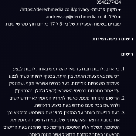
0546277434
● תקנון פרטיות- https://derechmedia.co.il/privacy/
● מייל- andrewsky@derchmedia.co.il
עובדים בשעות הפעילות של בין 8 ל 17 כל יום חוץ משישי שבת.
רישום רכישה ושירות
רישום
כל אדם, לרבות חברה, רשאי להשתמש באתר, לרבות לבצע
רכישות באמצעות האתר, בין היתר, בכפוף להיותו כשיר לבצע
פעולות משפטיות מחייבות, בעל כרטיס אשראי תקף ,שהונפק
ע“י אחת מחברות כרטיסי האשראי (לעיל ולהלן: ”המזמין“).
הרישום הינו חד פעמי, כאשר לאחריו המזמין לא יידרש לשוב
ולהירשם בכל פעם מחדש בעת ביצוע הרכישה.
בעת הרישום באתר על המזמין להזין שם משתמש וסיסמא וכן
את כתובת הדואר האלקטרוני שלו. במידה וישכח המזמין את
הסיסמא, תשלח אליו הסיסמא הקיימת כפי שהוזנה בעת הרישום
הראשוני באתר לכתובת הדוא“ל אשר הוזנה באתר.