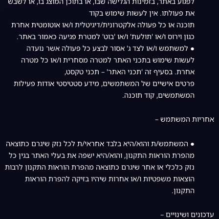
לפגוע באתר, בזמינות הגלישה שבו, או בתוכן המוצג בו, או לשבש
את פעולתו. אין לעשות שימוש בקוד
תוכנה או כל פעולה אלקטרונית/דיגיטלית ו/או אוטומטית אחרת
כגון וירוס ו/או 'תולעת' ו/או 'בוט' למטרת פגיעה כאמור באתר.
● למשתמש ו/או לצד ג' אסור לבצע כל פעולה אשר נועדה
לעשות שימוש בתכני האתר למטרה מסחרית ו/או כל מטרה
אחרת. בסעיף זה 'תכני האתר' – תכני טקסט,
פרטים אישיים של המשתמשים, מידע סטטיסטי אודות פעילות
המשתמשים, קוד תוכנה.
אחריות המשתמש –
● המשתמש/ת והוא/היא בלבד אחראי/ת לכל נזק שיגרם כתוצאה
מהפרת הוראות התקנון, והוא/היא ישפה את בעלי האתר בגין כל
נזק כלכלי או אחר שיגרם כתוצאה מהפרת הוראות התקנון לרבות
הוצאות משפטיות ו/או אחרות שיהיו בזיקה להפרת הוראות
התקנון.
עדכונים ושינויים –