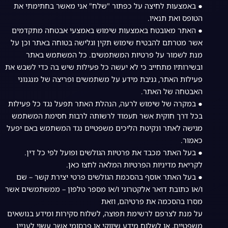
● באמצעות לחיצה על כפתור "שלח" אני מאשר בחתימתי את
הטופס ואת תנאיו.
● האתר מאובטח באמצעות שימוש באמצעי אבטחה מתקדמים
אשר מטרתם להבטיח שימוש תקין וגלישה בטוחה באתר וכן על
מנת לשמור על פרטיות המשתמשים. כל המשתמש באתר
ובשירותיו מתחייב כי לא יעשה כל פעילות שיש בה כדי לשבש את
פעילות האתר, גניבת מידע על משתמשים ופריצה של מנגנוני
האבטחה של האתר.
● במקרה של שימוש לרעה, הנהלת האתר תפעל נגד כל פעילות
בכל דרך חוקית אשר תעמוד לרשותה לרבות חסימת המשתמש
מגישה לאתר ונקיטת הליכים משפטיים נגד המשתמש באם יפעל
כאמור.
● בעל האתר מכבד את פרטיות הגולשים ופועל לפי כל דין.
לקריאת מדיניות הפרטיות המלאה לחצו כאן.
● בעל האתר אוסף בהסכמת הגולשים פרטי יצירת קשר – שם
ו/או כתובת דואר אלקטרוני ו/או מספר טלפון – ממשתמשים אשר
מסרו בהסכמה את פרטיהם, וזאת
על מנת לצרפם לרשימת תפוצה, לשלוח סקירות ומידע בנושאים
משפטיים, או לשלוח מידע שיווקי או פרסומי אשר עשוי לעניין