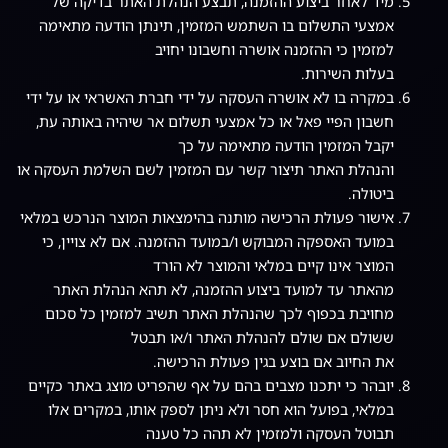
מיד לאחר ביצוע ההזמנה, תבצע הנהלת האתר בדיקה של
אמצעי התשלום בו השתמש המזמין, תינתן הודעה מתאימה
למזמין כי ההזמנה אושרה וחשבונו יחויב
בעלות השירות.
במקרה בו לא אושרה העסקה על ידי חברת האשראי או על ידי
חשבון הפיי פאל או כל אמצעי תשלום אר שיהיה באותה עת,
יקבל המזמין הודעה מתאימה על כך
והנהלת האתר תיצור קשר עם המזמין לשם השלמת העסקה או
ביטולה.
אישור פעולת הרכישה מותנה בהימצאות המוצר הנרכש במלאי
במועד האספקה המבוקש ו/במועד ההזמנה. אם לא צויין, כי
המוצר אינו קיים במלאי והמוצר לא הורד
מהאתר עד למועד ביצוע ההזמנה, לא תהא הנהלת האתר
מחויבת בכפוף לכך שהנהלת האתר תשיב למזמין כל סכום
ששולם אם שולם להנהלת האתר ו/או תבטל
את החיוב אם בוצע בגין פעולת הרכישה.
יובהר כי יתכנו מצבים בהם על אף שהפריט מוצג באתר כקיים
במלאי, בפועל הוא חסר ולא ניתן לספק אותו, במקרים אלו
תבוטל העסקה ולמזמין לא תהה כל טענה