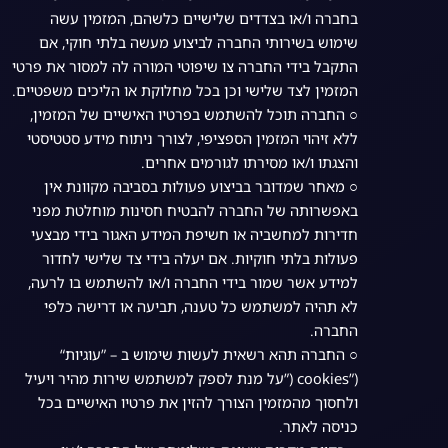
בחברה ו/או בצדדים שלישיים כלשהם, המזמין עשה
שימוש בשירותי החברה לביצוע מעשה בלתי חוקי, אם
התקבל בידי החברה צו שיפוטי המורה לה למסור את פרטי
המזמין לצד שלישי וכן בכל מחלוקת או הליכים משפטיים.
○ החברה תוכל להשתמש בפרטיו האישיים של המזמין,
ללא זיהוי המזמין הספציפי, לצורך ניתוח מידע סטטיסטי
והצגתו ו/או מסירתו לגורמים אחרים.
○ מאחר שמדובר בביצוע פעולות בסביבה מקוונת אין
באפשרותה של החברה להבטיח חסינות מוחלטת מפני
חדירות למחשביה או חשיפת המידע האגור בידי מבצעי
פעולות בלתי חוקיות. אם יעלה בידי צד שלישי לחדור
למידע אשר שמור בידי החברה ו/או להשתמש בו לרעה,
לא תהיה למשתמש כל טענה, תביעה או דרישה כלפי
החברה.
○ החברה תהא רשאית לעשות שימוש ב – ”עוגיות“
(”cookies (”על מנת לספק למשתמש שירות מהיר ויעיל
ולחסוך מהמזמין הצורך להזין את פרטיו האישיים בכל
כניסה לאתר.