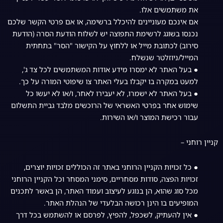
את משתמשים אלו.
אם אינכם מעוניינים להיכלל ברשימה, או אם פרטי הקשר שלכם
נכנסו בשוגג לרשימת התפוצה יש לשלוח הודעת הסרה (הודעת
סירוב) לכתובת מייל או ללחוץ על הקישור "הסר" בתחתית
המייל/ניוזלטר שנשלח.
● בעל האתר לא ימסרו מידע אודות המשתמשים לכל צד ג',
למעט במקרה בו יקבלו בעלי האתר צו שיפוטי המורה על כך.
● בעל האתר לא ישמרו, לא יעבירו לאחר, ו/או לא יעשו כל
שימוש אחר בפרטי האשראי של הרוכשים מלבד גביית התשלום
עבור רכישת המוצר ו/או השירות.
קניין רוחני –
● כל זכויות הקניין הרוחני באתר זה הכוללים זכויות יוצרים,
זכויות הפצה, סודות מסחריים, סימני המסחר וכל הקניין הרוחני
מכל סוג שהוא, הן בנוגע לעיצוב ועמוד האתר, הן באשר לתכנים
המופיעים בו הינן רכושה הבלעדי של הנהלת האתר.
● אין להעתיק, לשכפל, להפיץ, לפרסם או להשתמש בכל דרך