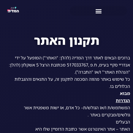
ילוג
תוכן
אקדמיה – הכשרה מלאה של ״דרך המדיה״
ליווי עסקים ברשתות החברתיות
מרימים להנחתה – עכשיו חינם תמורת עוקב באינסטגרם
תקנון האתר
ברוכים הבאים לאתר דרך המדיה (להלן: "האתר") המופעל על ידי
אנדריי סקיי בע״מ, ח.פ ,517033767 מכתובת הרצל 5 אשקלון (להלן:
"הנהלת האתר" ו/או "החברה").
כל שימוש באתר מהווה הסכמה לתקנון זה, על התנאים וההגבלות
הכלולים בו.
מבוא
הגדרות
המשתמש/ת ו/או הגולש/ת– כל אדם, או ישות משפטית אשר
גולשים/מבקרים באתר .
הבעלים
האתר – אתר האינטרנט אשר כתובת הדומיין שלו היא