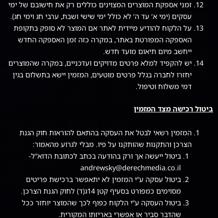
זמני אספקת המוצרים המצוינים כוללים רק את חישובם של ימי
עסקים (ימי א‘ עד ה‘ לא כולל ימי שישי ושבת, ערבי חג וימי חג).
על הלקוח להודיע מיידית לאתר אם המוצר לא סופק בתקופת
האספקה המפורטת באתר, במקרה כזה זמן האספקה החדש
ייחשב מיום תיאום מועד חדש.
יש להקפיד למלא פרטים מדויקים ועדכניים, במקרה שהמוצרים
יחזרו לחברה בגלל פרטים מוטעים, המזמין יישא בתשלום בגין
דמי משלוח וטיפול.
ביטול רכישה מצד המזמין
המזמין רשאי לבטל את העסקה בהתאם להוראות חוק הגנת
הצרכן והתקנות שהותקנו על פיו. מבלי לגרוע מהאמור:
ביטול ייעשה אך ורק בהודעה בכתב לכתובת הדוא“ל-
andrewsky@derechmedia.co.il
ביטול עסקה ע“י המזמין לא יתאפשר ברכישת פריטים
מסוימים כמפורט בסעיף קטן 14ג(ד) לחוק הגנת הצרכן.
ביטול העסקה ע“י הלקוח כפוף לכך שהמוצר יוחזר ככל
שהדבר סביר או אפשרי באריזתו המקורית.