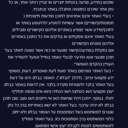
שיבוש במידע, פגיעה בזכויות יוצרים או קניין רוחני אחר, או כל
נזק אחר שיגרם כתוצאה מחבלה באתר ובתכניו.
• בעלי האתר אינם אחראים לתוכן מודעות חיצוניות (
תמונות/קישורים) אשר עשויות להופיע /להיטמע באתר או
לתוכן/מידע אשר מופיע באתרים אליהם הקישורים מובילים.
בעלי האתר אינם מפקחים או בודקים את כל התוכן באתרים
אליהם מפנים הקישורים.
אם נתקלת במודעה/קישור פוגעני או כזה אשר מפנה לאתר בעל
תוכן פוגעני אנא הודע/י לבעלי האתר במייל ונפעל להסדיר את
העניין בהקדם האפשרי .
• בעל האתר מפרסם באתר מעת לעת מאמרים, דעות, משתף
ידע מקצועי וכיוב'. (להלן "הבלוג"). האמור בבלוג הינו על דעת
בעל האתר בלבד ולמטרות סקירה בלבד. אין לראות באמור בבלוג
יעוץ מקצועי ו/או המלצה ו/או הנחיה והוא אינו מהווה תחליף
לאלו. בנוסף, ייתכן ויהיו שגיאות ו/או אי-דיוקים ו/או מצב שבו תוכן
בבלוג לא יהיה עדכני. בעל האתר לא ישא באחריות בגין כל נזק
שנגרם למשתמש בשל הסתמכות על האמור בבלוג ולא יחוב
כלפי המשתמש בגין הסתמכות כזו. בעל האתר ממליץ
למשתמשים לפנות לקבלת יעוץ אישי ומותאם.