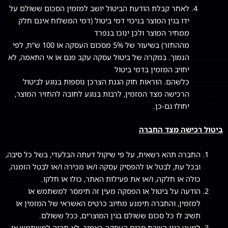
לאחר קבלת הודעת הביטול יושב למזמין הסכום ששולם על
ידו בגין המוצר בניכוי דמי ביטול (דמי המשלוח אינם חלק
ממחיר המוצר ולכן ינוכו בנפרד
מההחזר) בשיעור של 5% מסכום העסקה או 100 ש“ח, לפי
הנמוך. במקרה של ביטול עסקה עקב פגם או אי התאמה, לא
יחויב המזמין בדמי ביטול
כלשהם. הוראות חוק הגנת הצרכן נוספות בנוגע לביטול
הרכישה מצד המזמין, לרבות בנוגע לחובה להחזיר המוצר,
יחולו גם-כן.
ביטול רכישה מצד החברה
החברה תהא רשאית, על פי שיקול דעתה הבלעדי, בשל כל סיבה,
ובכל עת, לבטל או להפסיק עסקה ו/או מכירה ו/או לבטל הזמנה,
כולה או חלקה, ו/או את פעילות האתר, כולו או חלקו.
הודעה על ביטול או הפסקה מעין זה תימסר למשתמש או
למזמין, והחברה תימנע מחיוב כרטיס האשראי של המזמין או
תשיב לו כל סכום ששולם בגין המוצרים, ככל ששולם.
למעט בגין השבת סכום העסקה כאמור, לא תהיה למשתמש או