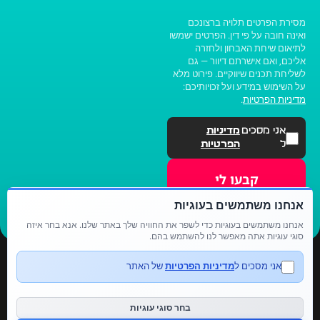
מסירת הפרטים תלויה ברצונכם
ואינה חובה על פי דין. הפרטים ישמשו
לתיאום שיחת האבחון ולחזרה
אליכם, ואם אישרתם דיוור — גם
לשליחת תכנים שיווקיים. פירוט מלא
על השימוש במידע ועל זכויותיכם:
מדיניות הפרטיות
.
אני מסכים
מדיניות
ל
הפרטיות
קבעו לי
שיחת
אבחון
אנחנו משתמשים בעוגיות
אנחנו משתמשים בעוגיות כדי לשפר את החוויה שלך באתר שלנו. אנא בחר איזה
סוגי עוגיות אתה מאפשר לנו להשתמש בהם.
אני מסכים ל
מדיניות הפרטיות
של האתר
פייסבוק
אינסטגרם
טיקטוק
מדיניות פרטיות
תקנון
בחר סוגי עוגיות