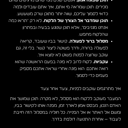
תוכן שבונה אמון.
אנשים קונים ממי שהם מרגישים שהם
מכירים. תוכן שמראה מי אתם, איך אתם עובדים ולמה
כדאי לסמוך עליכם, שווה יותר מתוכן שרק משעשע.
תוכן שמדבר אל הצורך של הלקוח.
לא רק "תראו כמה
אנחנו מגניבים", אלא תוכן שנוגע בבעיה ובפתרון
שהלקוח מחפש.
מסלול ברור לפעולה.
קישור בביו שעובד, קריאה
לפעולה ברורה, ודרך פשוטה ליצור קשר. בלי זה, גם
עוקב שרוצה לפנות פשוט לא ימצא איך.
עקביות.
לקוח לרוב לא פונה בפעם הראשונה שהוא
רואה אתכם. הוא פונה אחרי שראה אתכם מספיק
פעמים כדי לסמוך.
איך מתרגמים עוקבים לפניות, צעד אחר צעד
המעבר מעוקב ללקוח הוא מסלול, לא מקרה: תוכן שמושך את
האדם הנכון, מבסס אמון לאורך זמן, מפנה אותו לקישור בביו,
ומשם אל האתר או אל הפנייה. כל חוליה במסלול הזה חייבת
לעבוד — אחרת התנועה דולפת בדרך.